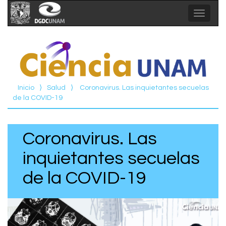
Toggle
navigat
Inicio
⟩
Salud
⟩
Coronavirus. Las inquietantes secuelas
de la COVID-19
Coronavirus. Las
inquietantes secuelas
de la COVID-19