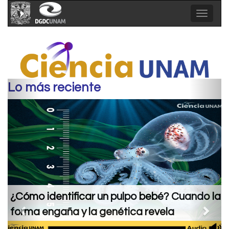
Toggle
navigat
Previous
Next
Lo más reciente
bebé? Cuando la
¿Tienen huella genética las pla
revela