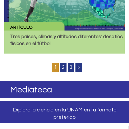
ARTÍCULO
Tres países, climas y altitudes diferentes: desafíos
físicos en el fútbol
1
2
3
>
Mediateca
Explora la ciencia en la UNAM en tu formato
preferido