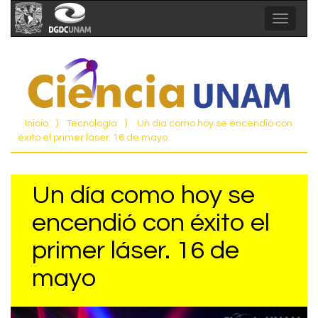
Toggle
navigat
Inicio
⟩
Tecnología
⟩
Un día como hoy se encendió con
éxito el primer láser. 16 de mayo
Un día como hoy se
encendió con éxito el
primer láser. 16 de
mayo