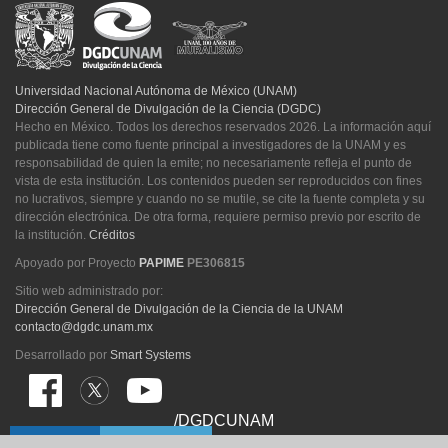
Universidad Nacional Autónoma de México (UNAM)
Dirección General de Divulgación de la Ciencia (DGDC)
Hecho en México. Todos los derechos reservados 2026. La información aquí
publicada tiene como fuente principal a investigadores de la UNAM y es
responsabilidad de quien la emite; no necesariamente refleja el punto de
vista de esta institución. Los contenidos pueden ser reproducidos con fines
no lucrativos, siempre y cuando no se mutile, se cite la fuente completa y su
dirección electrónica. De otra forma, requiere permiso previo por escrito de
la institución.
Créditos
Apoyado por Proyecto
PAPIME
PE306815
Sitio web administrado por:
Dirección General de Divulgación de la Ciencia de la UNAM
contacto@dgdc.unam.mx
Desarrollado por
Smart Systems
/DGDCUNAM