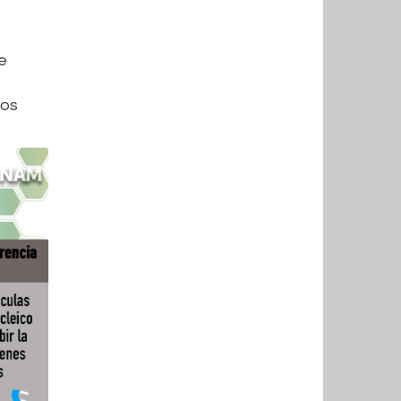
e
tos