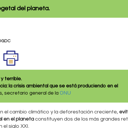
egetal del planeta.
-DGDC
navirus es inmediato y terrib
a crisis ambiental que se está produciendo en el
, secretario general de la
ONU
 el cambio climático y la deforestación creciente,
evit
l en el planeta
constituyen dos de los más grandes re
el siglo XXI.