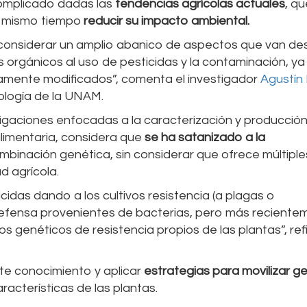
complicado dadas las
tendencias agrícolas actuales
, qu
 mismo tiempo
reducir su impacto ambiental.
considerar un amplio abanico de aspectos que van de
rgánicos al uso de pesticidas y la contaminación, ya
icamente modificados”, comenta el investigador
Agustín
nología de la UNAM.
igaciones enfocadas a la caracterización y producció
alimentaria, considera que
se ha satanizado a la
binación genética, sin considerar que ofrece múltiple
d agrícola.
sticidas dando a los cultivos resistencia (a plagas o
defensa provenientes de bacterias, pero más reciente
 genéticos de resistencia propios de las plantas”, refi
e conocimiento y aplicar
estrategias para movilizar g
características de las plantas.