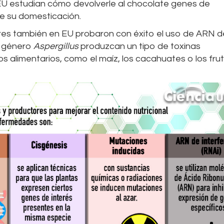
 EU estudian cómo devolverle al chocolate genes de
nte su domesticación.
res también en EU probaron con éxito el uso de ARN d
l género
Aspergillus
produzcan un tipo de toxinas
vos alimentarios, como el maíz, los cacahuates o los fru