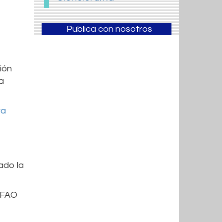
Publica con nosotros
ión
la
ra
ado la
a FAO