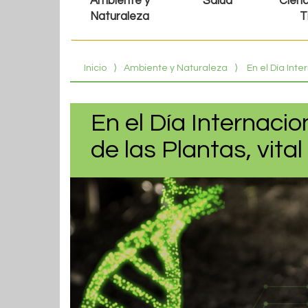
Ambiente y
Salud
Cienc
Naturaleza
T
Inicio
⟩
Ambiente y Naturaleza
⟩
En el Día Inte
En el Día Internacio
de las Plantas, vita