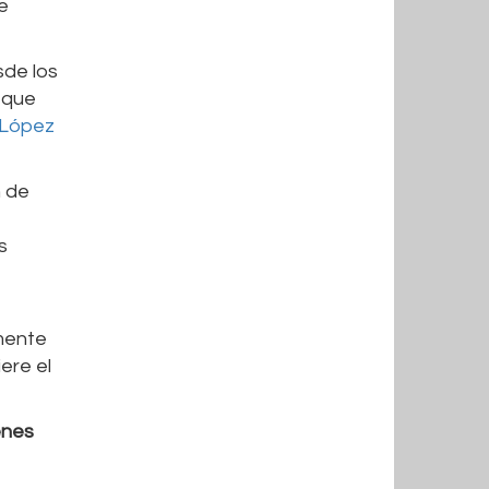
e
sde los
 que
 López
n de
s
mente
ere el
enes