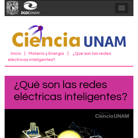
Toggle
navigat
Inicio
⟩
Materia y Energía
⟩
¿Qué son las redes
eléctricas inteligentes?
¿Qué son las redes
eléctricas inteligentes?