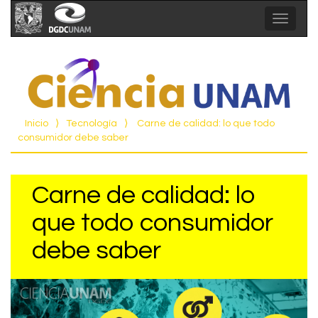
Toggle
navigat
Inicio
⟩
Tecnología
⟩
Carne de calidad: lo que todo
consumidor debe saber
Carne de calidad: lo
que todo consumidor
debe saber