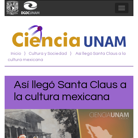
Toggle
navigat
Inicio
⟩
Cultura y Sociedad
⟩
Así llegó Santa Claus a la
cultura mexicana
Así llegó Santa Claus a
la cultura mexicana