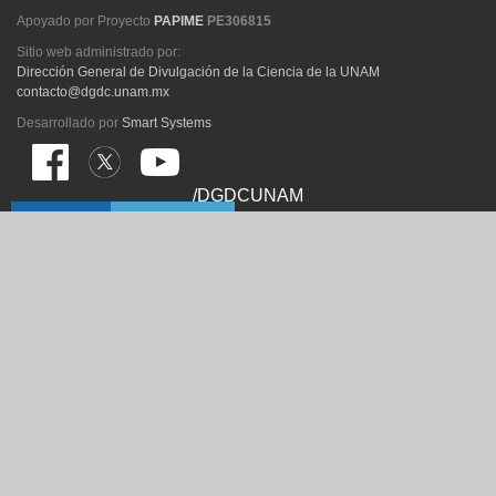
Apoyado por Proyecto
PAPIME
PE306815
Sitio web administrado por:
Dirección General de Divulgación de la Ciencia de la UNAM
contacto@dgdc.unam.mx
Desarrollado por
Smart Systems
/DGDCUNAM