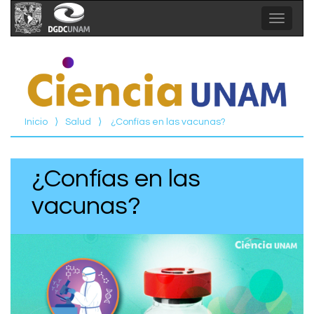
Toggle
navigat
Inicio
⟩
Salud
⟩
¿Confías en las vacunas?
¿Confías en las
vacunas?