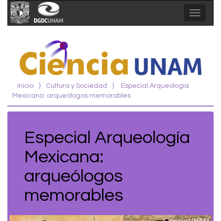
Toggle
navigat
Inicio
⟩
Cultura y Sociedad
⟩
Especial Arqueología
Mexicana: arqueólogos memorables
Especial Arqueología
Mexicana:
arqueólogos
memorables