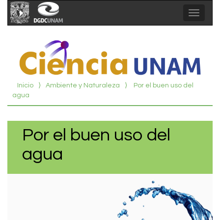
Toggle
navigat
Inicio
⟩
Ambiente y Naturaleza
⟩
Por el buen uso del
agua
Por el buen uso del
agua