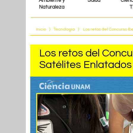
Ambiente y
Salud
Cienc
Naturaleza
T
Inicio
⟩
Tecnología
⟩
Los retos del Concurso I
Los retos del Conc
Satélites Enlatado