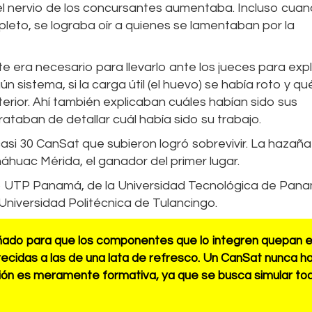
o el nervio de los concursantes aumentaba. Incluso cua
leto, se lograba oír a quienes se lamentaban por la
e era necesario para llevarlo ante los jueces para expl
n sistema, si la carga útil (el huevo) se había roto y qu
erior. Ahí también explicaban cuáles habían sido sus
ataban de detallar cuál había sido su trabajo.
si 30 CanSat que subieron logró sobrevivir. La hazaña
áhuac Mérida, el ganador del primer lugar.
ab UTP Panamá, de la Universidad Tecnológica de Pana
 Universidad Politécnica de Tulancingo.
eñado para que los componentes que lo integren quepan 
ecidas a las de una lata de refresco. Un CanSat nunca h
ción es meramente formativa, ya que se busca simular to