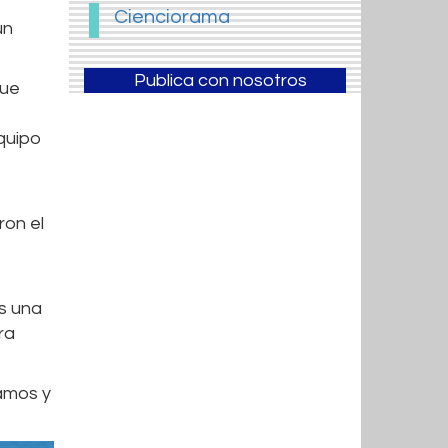
Cienciorama
un
Publica con nosotros
que
s
equipo
ron el
es una
ra
ramos y