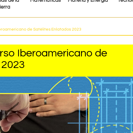
ias de la
Matemáticas
Materia y Energía
Tecnol
ierra
beroamericano de Satélites Enlatados 2023
urso Iberoamericano de
s 2023