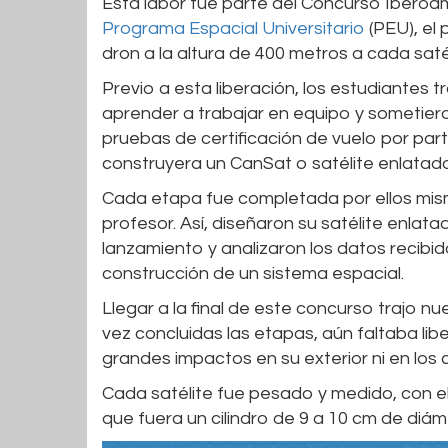
Esta labor fue parte del Concurso Iberoa
Programa Espacial Universitario
(PEU), el 
dron a la altura de 400 metros a cada sat
Previo a esta liberación, los estudiantes 
aprender a trabajar en equipo y sometieron
pruebas de certificación de vuelo por par
construyera un CanSat o satélite enlatad
Cada etapa fue completada por ellos mis
profesor. Así, diseñaron su satélite enlat
lanzamiento y analizaron los datos recibidos
construcción de un sistema espacial.
Llegar a la final de este concurso trajo n
vez concluidas las etapas, aún faltaba liber
grandes impactos en su exterior ni en los 
Cada satélite fue pesado y medido, con el
que fuera un cilindro de 9 a 10 cm de diám