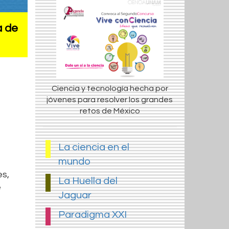
a de
Ciencia y tecnología hecha por
jóvenes para resolver los grandes
retos de México
La ciencia en el
mundo
es,
La Huella del
e
Jaguar
Paradigma XXI