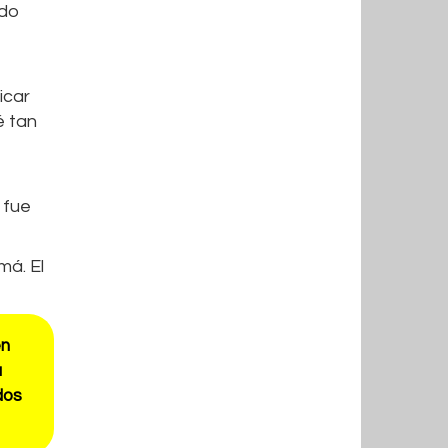
ndo
icar
é tan
 fue
má. El
en
a
dos