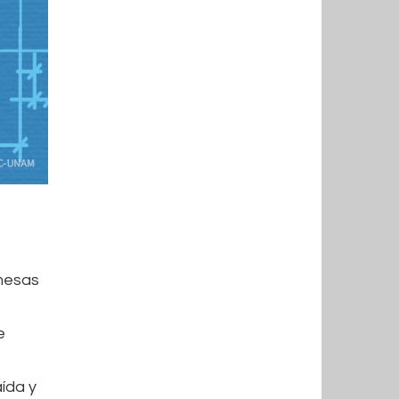
 mesas
e
ída y