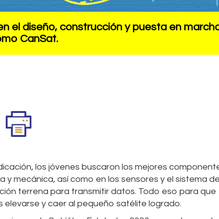
n el diseño, construcción y puesta en march
como CanSat.
edicación, los jóvenes buscaron los mejores component
ca y mecánica, así como en los sensores y el sistema d
ción terrena para transmitir datos. Todo eso para que
elevarse y caer al pequeño satélite logrado.