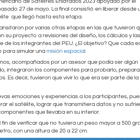
mericano de Satélites Enlatados 2023 apoyado por el
pasado 27 de mayo. La final consistió en liberar desde 
élite que llegó hasta esta etapa.
transitaron por varias otras etapas en las que tuvieron 
 su proyecto a revisiones del diseño, los cálculos y la
te de los integrantes del PEU. ¿El objetivo? Que cada 
o para simular una
misión espacial
.
mos, acompañados por un asesor que podía ser algún
ado, integraron los componentes para probarlo, prepara
. Es decir, tuvieron que vivir lo que era ser parte de la
uevas emociones y experiencias a los participantes, pu
ar el satélite, lograr que transmitiera datos y no sufrie
componentes que llevaba en su interior.
 fin de verificar que no tuviera un peso mayor a 500 g
etro, con una altura de 20 a 22 cm.