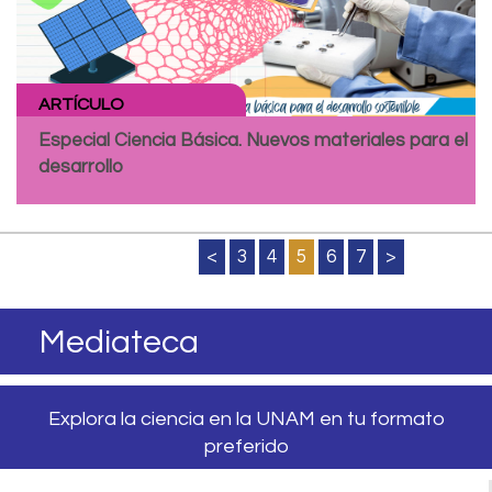
ARTÍCULO
Especial Ciencia Básica. Nuevos materiales para el
desarrollo
<
3
4
5
6
7
>
Mediateca
Explora la ciencia en la UNAM en tu formato
preferido