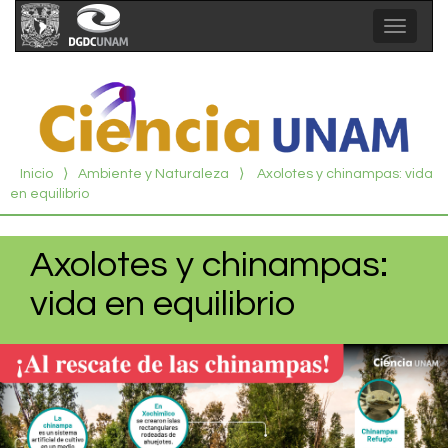
Toggle
navigat
Inicio
⟩
Ambiente y Naturaleza
⟩
Axolotes y chinampas: vida
en equilibrio
Axolotes y chinampas:
vida en equilibrio