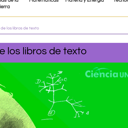
ias de la
Matemáticas
Materia y Energía
Tecnol
ierra
de los libros de texto
 los libros de texto