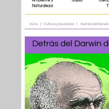
Ambiente y
Salud
Cienc
Naturaleza
T
Inicio
⟩
Cultura y Sociedad
⟩
Detrás del Darwin 
Detrás del Darwin de