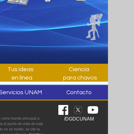
Tus ideas
Ciencia
en línea
para chavos
Servicios UNAM
Contacto
 como fuente principal a
/DGDCUNAM
a el punto de vista de esta
 no se mutile, se cite la