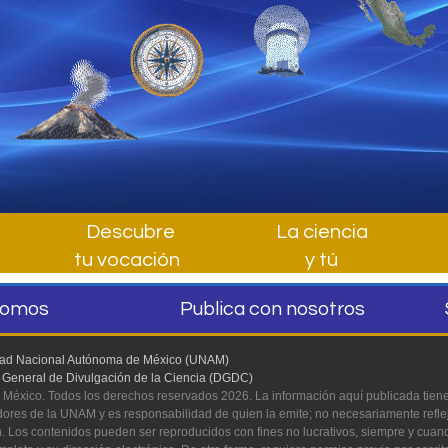
Descubre
La ciencia
tu vocación
y tú
somos
Publica con nosotros
dad Nacional Autónoma de México (UNAM)
 General de Divulgación de la Ciencia (DGDC)
México. Todos los derechos reservados 2026. La información aquí publicada tiene
dores de la UNAM y es responsabilidad de quien la emite; no necesariamente reflej
ón. Los contenidos pueden ser reproducidos con fines no lucrativos, siempre y cuando