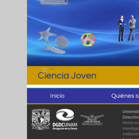
Ciencia Joven
Inicio
Quiénes 
Universi
Dirección
Hecho en 
investiga
instituci