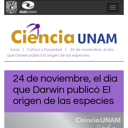
Toggle
navigat
Inicio
⟩
Cultura y Sociedad
⟩
24 de noviembre, el día
que Darwin publicó El origen de las especies
24 de noviembre, el día
que Darwin publicó El
origen de las especies