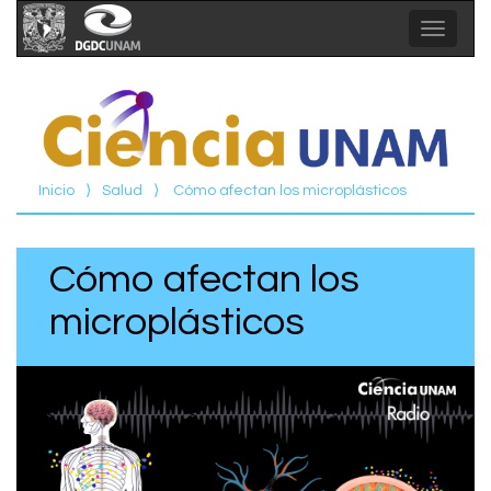
Toggle
navigat
Inicio
⟩
Salud
⟩
Cómo afectan los microplásticos
Cómo afectan los
microplásticos