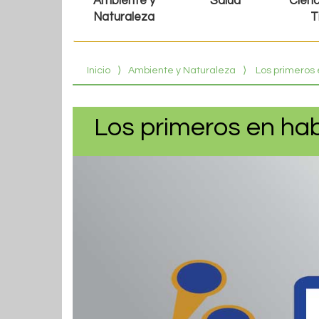
Ambiente y
Salud
Cienc
Naturaleza
T
Inicio
⟩
Ambiente y Naturaleza
⟩
Los primeros 
Los primeros en hab