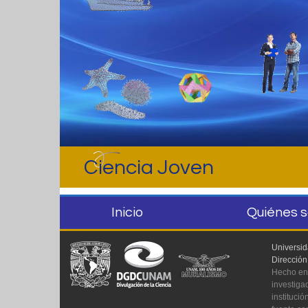
Ciencia Joven
Inicio
Quiénes 
Universi
Dirección
Hecho en 
investiga
instituci