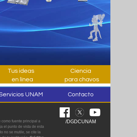
Tus ideas
Ciencia
en línea
para chavos
Servicios UNAM
Contacto
 como fuente principal a
/DGDCUNAM
a el punto de vista de esta
 no se mutile, se cite la