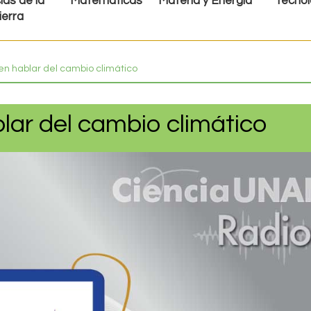
ias de la
Matemáticas
Materia y Energía
Tecnol
ierra
en hablar del cambio climático
lar del cambio climático