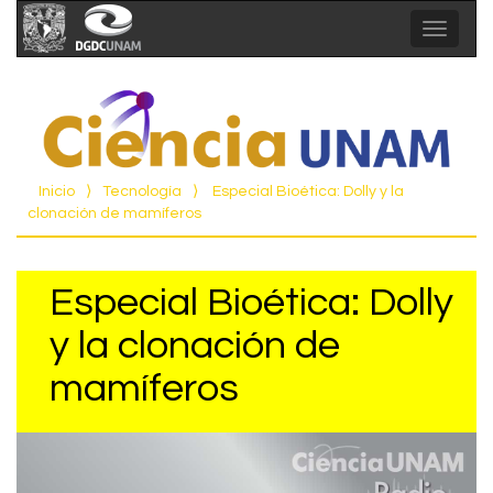
Toggle
navigat
Inicio
⟩
Tecnología
⟩
Especial Bioética: Dolly y la
clonación de mamíferos
Especial Bioética: Dolly
y la clonación de
mamíferos