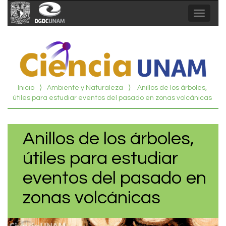
Toggle
navigat
Inicio
⟩
Ambiente y Naturaleza
⟩
Anillos de los árboles,
útiles para estudiar eventos del pasado en zonas volcánicas
Anillos de los árboles,
útiles para estudiar
eventos del pasado en
zonas volcánicas