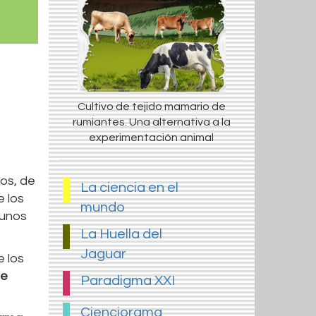
Cultivo de tejido mamario de
rumiantes. Una alternativa a la
experimentación animal
cos, de
La ciencia en el
 los
mundo
 unos
La Huella del
Jaguar
e los
de
Paradigma XXI
Cienciorama