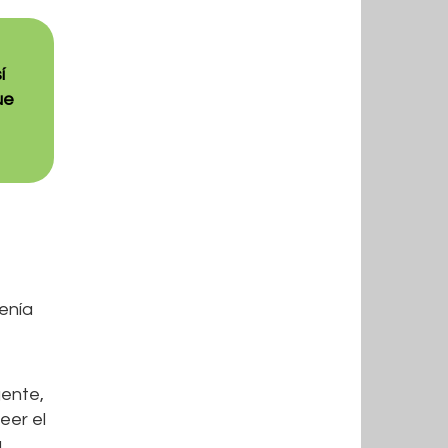
í
ue
enía
gente,
eer el
a