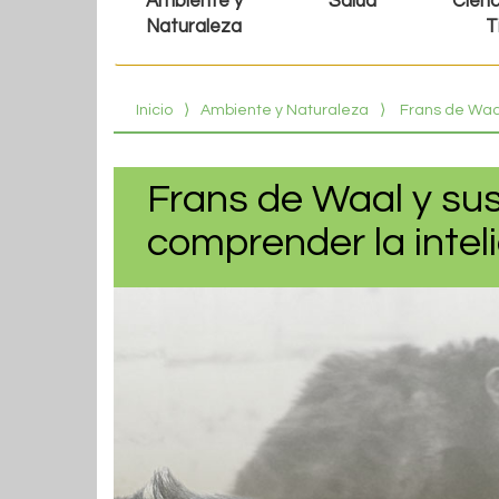
Ambiente y
Salud
Cienc
Naturaleza
T
Inicio
⟩
Ambiente y Naturaleza
⟩
Frans de Waal
Frans de Waal y su
comprender la intel