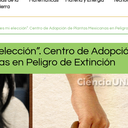
ias de la
Matemáticas
Materia y Energía
Tecnol
ierra
es mi elección”. Centro de Adopción de Plantas Mexicanas en Peligro
elección”. Centro de Adopci
s en Peligro de Extinción