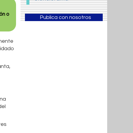
ión o
Publica con nosotros
onente
uidado
anta,
una
del
res