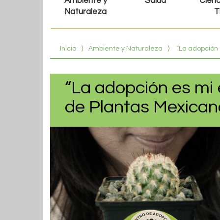
Ambiente y
Salud
Cienc
Naturaleza
T
Inicio
⟩
Ambiente y Naturaleza
⟩
“La adopción 
“La adopción es mi 
de Plantas Mexicana