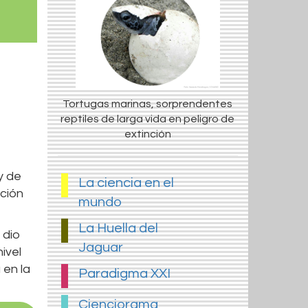
Tortugas marinas, sorprendentes
reptiles de larga vida en peligro de
extinción
y de
La ciencia en el
ación
mundo
La Huella del
 dio
Jaguar
nivel
 en la
Paradigma XXI
Cienciorama