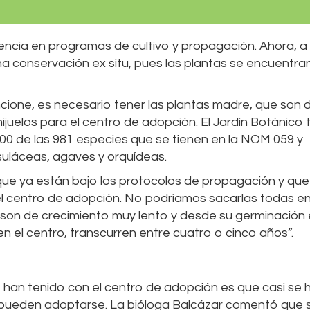
iencia en programas de cultivo y propagación. Ahora, a
na conservación ex situ, pues las plantas se encuentra
ione, es necesario tener las plantas madre, que son d
uelos para el centro de adopción. El Jardín Botánico 
0 de las 981 especies que se tienen en la NOM 059 y
suláceas, agaves y orquídeas.
e ya están bajo los protocolos de propagación y que
el centro de adopción. No podríamos sacarlas todas e
s son de crecimiento muy lento y desde su germinación 
 el centro, transcurren entre cuatro o cinco años”.
 han tenido con el centro de adopción es que casi se 
y pueden adoptarse. La bióloga Balcázar comentó que 