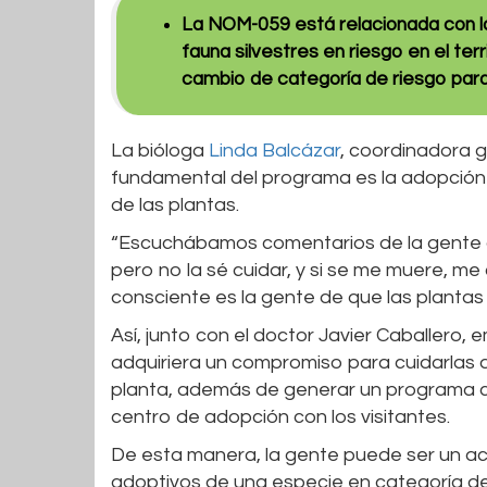
La NOM-059 está relacionada con la 
fauna silvestres en riesgo en el terri
cambio de categoría de riesgo para
La bióloga
Linda Balcázar
, coordinadora 
fundamental del programa es la adopción
de las plantas.
“Escuchábamos comentarios de la gente cua
pero no la sé cuidar, y si se me muere, 
consciente es la gente de que las plantas 
Así, junto con el doctor Javier Caballero
adquiriera un compromiso para cuidarlas a
planta, además de generar un programa 
centro de adopción con los visitantes.
De esta manera, la gente puede ser un act
adoptivos de una especie en categoría de 