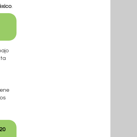
éxico
.
bajo
nta
iene
dos
 20