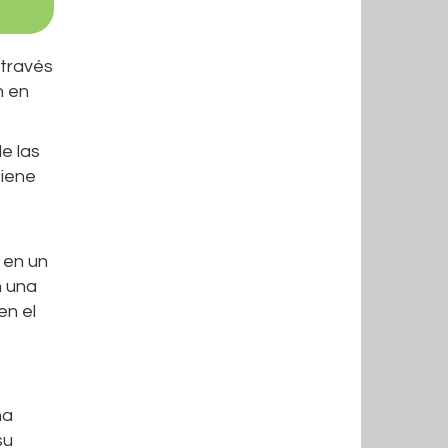
 través
n en
e las
tiene
 en un
n una
en el
ha
su