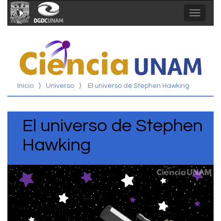
Toggle
navigat
Inicio
⟩
Universo
⟩
El universo de Stephen Hawking
El universo de Stephen
Hawking