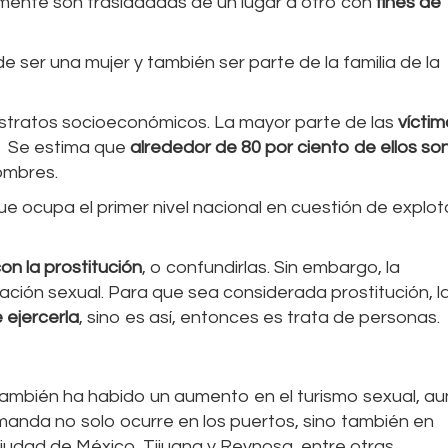
mente son trasladadas de un lugar a otro con
fines de
 ser una mujer y también ser parte de la familia de la
estratos socioeconómicos. La mayor parte de las
vícti
. Se estima que
alrededor de 80 por ciento de ellos so
hombres.
ue ocupa el primer nivel nacional en cuestión de explo
on la prostitución
, o confundirlas. Sin embargo, la
tación sexual. Para que sea considerada prostitución, l
 ejercerla
, sino es así, entonces es trata de personas.
, también ha habido un aumento en el turismo sexual, a
manda no solo ocurre en los puertos, sino también en
udad de México, Tijuana y Reynosa, entre otras.