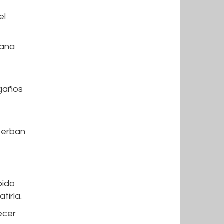
el
sana
ngaños
acerban
bido
tirla.
ecer