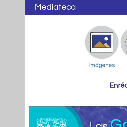
Mediateca
Imágenes
Enré