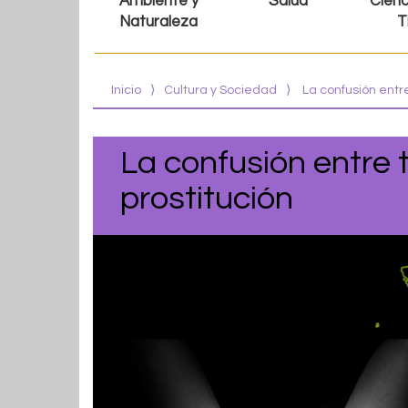
Ambiente y
Salud
Cienc
Naturaleza
T
Inicio
⟩
Cultura y Sociedad
⟩
La confusión entr
La confusión entre 
prostitución