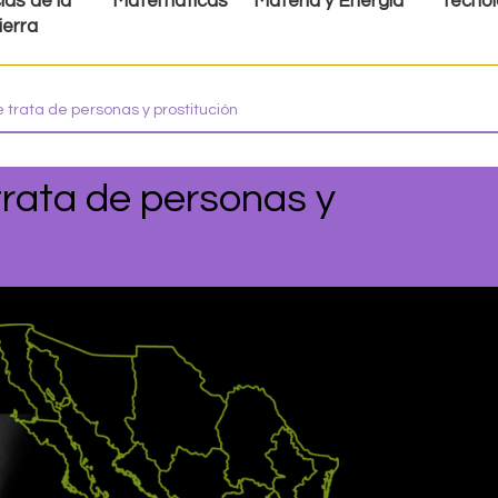
ias de la
Matemáticas
Materia y Energía
Tecnol
ierra
e trata de personas y prostitución
trata de personas y