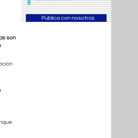
Publica con nosotros
mas son
n
tación
a
unque