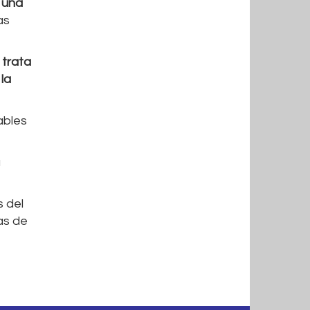
o
una
as
 trata
 la
ables
a
s del
sas de