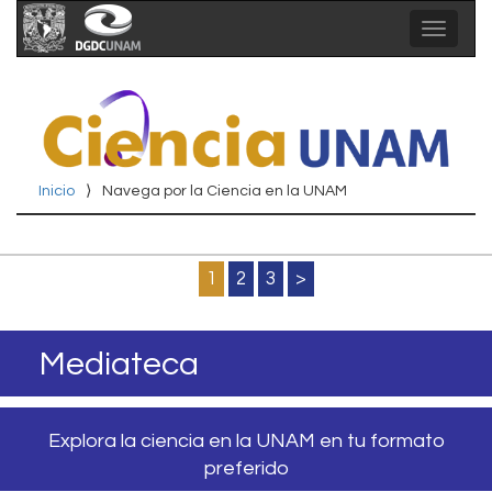
Toggle
navigat
Inicio
⟩
Navega por la Ciencia en la UNAM
1
2
3
>
Mediateca
Explora la ciencia en la UNAM en tu formato
preferido