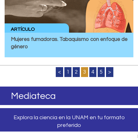
ARTÍCULO
Mujeres fumadoras. Tabaquismo con enfoque de
género
<
1
2
3
4
5
>
Mediateca
Explora la ciencia en la UNAM en tu formato
preferido