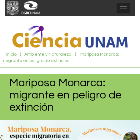
Toggle
navigat
Inicio
⟩
Ambiente y Naturaleza
⟩
Mariposa Monarca:
migrante en peligro de extinción
Mariposa Monarca:
migrante en peligro de
extinción