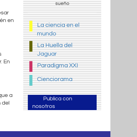
sueño
esar
ién en
La ciencia en el
mundo
La Huella del
Jaguar
s
. En
Paradigma XXI
Cienciorama
que a
Publica con
 del
nosotros