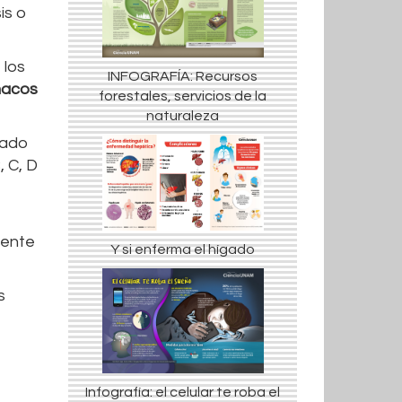
is o
 los
INFOGRAFÍA: Recursos
macos
forestales, servicios de la
naturaleza
pado
, C, D
mente
Y si enferma el hígado
s
Infografía: el celular te roba el