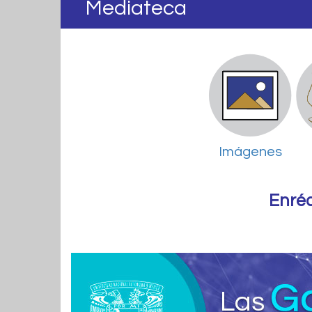
Mediateca
Imágenes
Enré