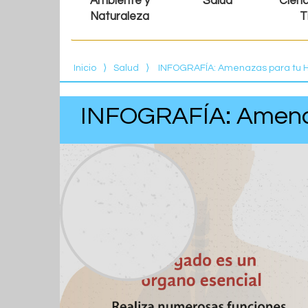
Ambiente y
Salud
Cienc
Naturaleza
T
Inicio
⟩
Salud
⟩
INFOGRAFÍA: Amenazas para tu 
INFOGRAFÍA: Amena