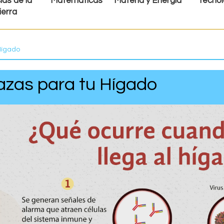
ias de la
Matemáticas
Materia y Energía
Tecnol
ierra
Hígado
zas para tu Hígado