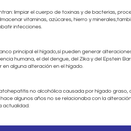
tran: limpiar el cuerpo de toxinas y de bacterias, proc
 almacenar vitaminas, azúcares, hierro y minerales;tamb
batir infecciones.
nco principal el hígado,sí pueden generar alteracione
encia humana, el del dengue, del Zika y del Epstein Barr
en alguna alteración en el hígado.
eatohepatitis no alcohólica causada por hígado graso, 
 hace algunos años no se relacionaba con la alteración
a actualidad.