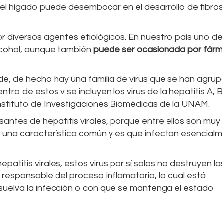
del hígado puede desembocar en el desarrollo de fibros
 diversos agentes etiológicos. En nuestro país uno de
lcohol, aunque también
puede ser ocasionada por fár
nde, de hecho hay una familia de virus que se han agru
tro de estos v se incluyen los virus de la hepatitis A, B
l Instituto de Investigaciones Biomédicas de la UNAM.
ntes de hepatitis virales, porque entre ellos son muy
n una característica común y es que infectan esencial
atitis virales, estos virus por sí solos no destruyen la
a responsable del proceso inflamatorio, lo cual está
uelva la infección o con que se mantenga el estado