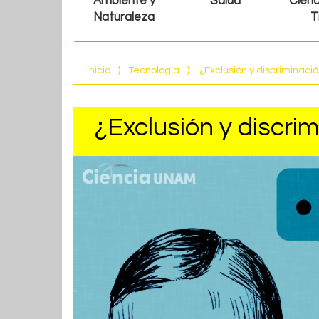
Ambiente y
Salud
Cienc
Naturaleza
T
Inicio
⟩
Tecnología
⟩
¿Exclusión y discriminació
¿Exclusión y discrim