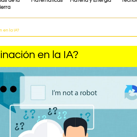
ias de la
Matemáticas
Materia y Energía
Tecnol
ierra
n en la IA?
inación en la IA?