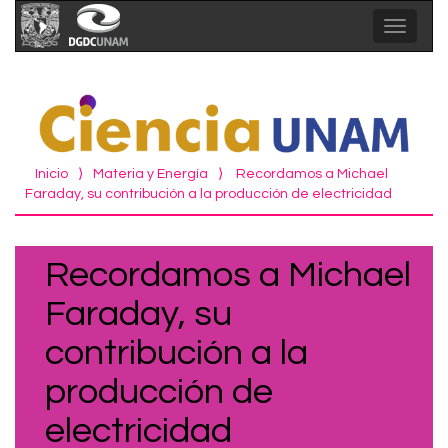
Toggle
navigat
Inicio
⟩
Materia y Energía
⟩
Recordamos a Michael
Faraday, su contribución a la producción de electricidad
Recordamos a Michael
Faraday, su
contribución a la
producción de
electricidad