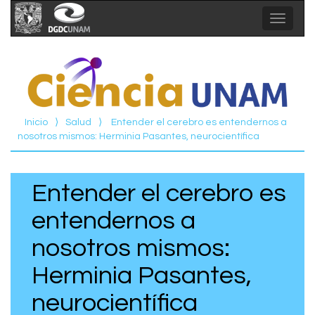
Toggle
navigat
Inicio
⟩
Salud
⟩
Entender el cerebro es entendernos a
nosotros mismos: Herminia Pasantes, neurocientífica
Entender el cerebro es
entendernos a
nosotros mismos:
Herminia Pasantes,
neurocientífica