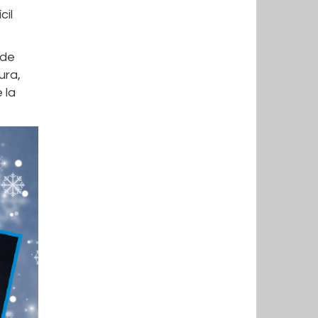
cil
 de
ura,
 la