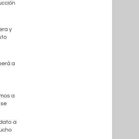
ucción
era y
sto
berá a
emos a
 se
idato a
mucho