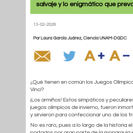
salvaje y lo enigmático que preva
13-02-2026
Por Laura García Juárez, Ciencia UNAM-DGDC
¿Qué tienen en común los Juegos Olímpic
Vinci?
¡Los armiños! Estos simpáticos y peculiar
juegos olímpicos de invierno, fueron inmort
y sirvieron para confeccionar uno de los 
No es raro, pues a lo largo de la historia 
portados por gran parte de la monarquía 