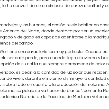
 lo ha convertido en un símbolo de pureza, lealtad y c
omadrejas y los hurones, el armiño suele habitar en bos
 América del Norte, donde destaca por ser un excele
largado y delgado es capaz de adentrarse a la madrig
ueños del campo.
miño tiene una característica muy particular. Cuando es
ele ser café pardo, pero cuando llega el invierno y baja
xcepción de su colita que siempre permanece de color n
iodo, es decir, a la cantidad de luz solar que reciben.
nde viven, durante el invierno disminuye la cantidad d
, sobre todo en cuanto a la producción de melanina. A
elanina, su pelaje se va haciendo blanco”, comenta Ra
adémica Bioterio de la Facultad de Medicina Veterinar