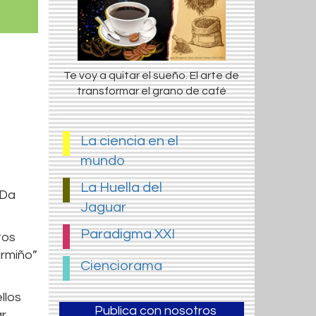
Te voy a quitar el sueño. El arte de
transformar el grano de café
La ciencia en el
mundo
La Huella del
 Da
Jaguar
Paradigma XXI
tos
armiño”
Cienciorama
llos
Publica con nosotros
ar