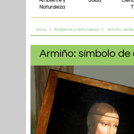
Ambiente y
Salud
Cienc
Naturaleza
T
Inicio
⟩
Ambiente y Naturaleza
⟩
Armiño: símbo
Armiño: símbolo de 