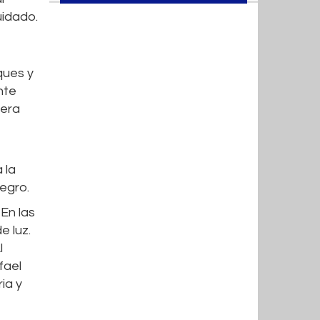
uidado.
ques y
nte
uera
 la
egro.
 En las
e luz.
l
fael
ia y