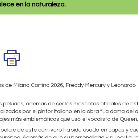
lece en la naturaleza.
os de Milano Cortina 2026, Freddy Mercury y Leonardo
es peludos, además de ser las mascotas oficiales de es
alizados por el pintor italiano en la obra “La dama del 
trajes más emblemáticos que usó el vocalista de Queen.
el pelaje de este carnívoro ha sido usado en capas y cue
europea. Además de que su personalidad y su particul