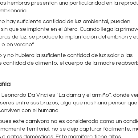
 las hembras presentan una particularidad en la reprod
mbrionaria.
no hay suficiente cantidad de luz ambiental, pueden
in que se implante en el útero. Cuando llega la primav
as de luz, se produce la implantación del embrión y e
 o en verano”.
y no hubiera la suficiente cantidad de luz solar o las
e cantidad de alimento, el cuerpo de la madre reabsor
añía
 Leonardo Da Vinci es “La dama y el armiño”, donde v
seres entre sus brazos, algo que nos haría pensar que
conviven con el humano.
 pues este carnívoro no es considerado como un cand
umamente territorial, no se deja capturar fácilmente, 
 o gatos domésticos. Este mamífero tiene altos