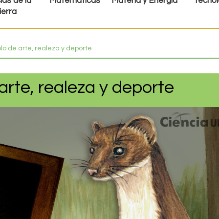
ias de la
Matemáticas
Materia y Energía
Tecnol
ierra
lo de arte, realeza y deporte
arte, realeza y deporte