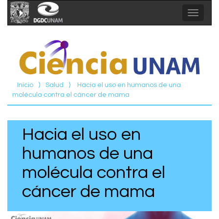
Toggle
navigat
Inicio
⟩
Salud
⟩
Hacia el uso en humanos de una
molécula contra el cáncer de mama
Hacia el uso en
humanos de una
molécula contra el
cáncer de mama