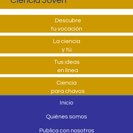
Ciencia Joven
Descubre
tu vocación
La ciencia
y tú
Tus ideas
en línea
Ciencia
para chavos
Inicio
Quiénes somos
Publica con nosotros